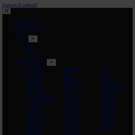
Fortsæt til indhold
Snerydning
Snerydnings regler
Priser
Om Os
Blog
FAQ
Holdet
Områder & Byer
Amager
Hillerød
Valby
Ballerup
Holte
Vanløse
Birkerød
Hvidovre
Virum
Brøndby
København
Vordingborg
Brønshøj
Køge
Vesterbro
Charlottenlund
Næstved
Østerbro
Frederiksberg
Nordvest
Herning
Gentofte
Ringsted
Silkeborg
Gladsaxe
Rødovre
Kolding
Glostrup
Roskilde
Esbjerg
Hedehusene
Slagelse
Aalborg
Hellerup
Søborg
Aarhus
Herfølge
Sydhavn