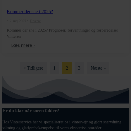
Kommer der sne i 2025?
•
2. maj 2025
•
Diverse
Kommer der sne i 2025? Prognoser, forventninger og forberedelser
Vinteren
Læs mere »
« Tidligere
1
2
3
Næste »
Er du klar når sneen falder?
Hos Vinterservice har vi specialiseret os i vintervejr og gjort snerydning,
saltning og glatførebekæmpelse til vores ekspertise-områder.