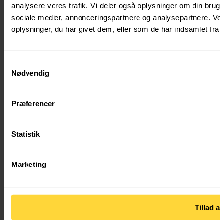
Fuglebækvej 3D 2770 Kastrup Danmark
analysere vores trafik. Vi deler også oplysninger om din br
sociale medier, annonceringspartnere og analysepartnere. V
Klar til en snak ?
oplysninger, du har givet dem, eller som de har indsamlet fra 
Navn*
Adresse*
Samtykkevalg
Nødvendig
Email*
Telefon*
Præferencer
CVR
Ca. m2
Statistik
Upload billede
Marketing
Kommentar
Tillad a