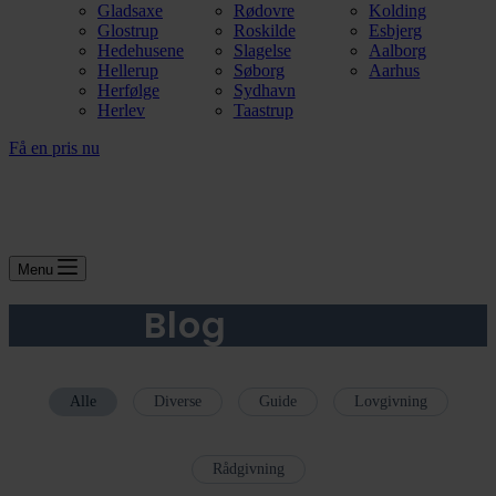
Gladsaxe
Rødovre
Kolding
Glostrup
Roskilde
Esbjerg
Hedehusene
Slagelse
Aalborg
Hellerup
Søborg
Aarhus
Herfølge
Sydhavn
Herlev
Taastrup
Få en pris nu
Menu
Blog
Alle
Diverse
Guide
Lovgivning
Rådgivning