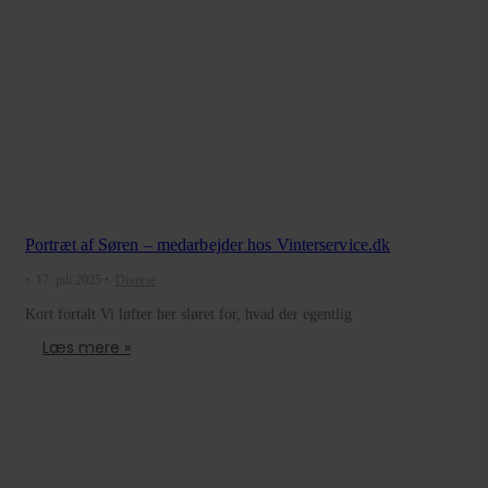
Portræt af Søren – medarbejder hos Vinterservice.dk
•
17. juli 2025
•
Diverse
Kort fortalt Vi løfter her sløret for, hvad der egentlig
Læs mere »