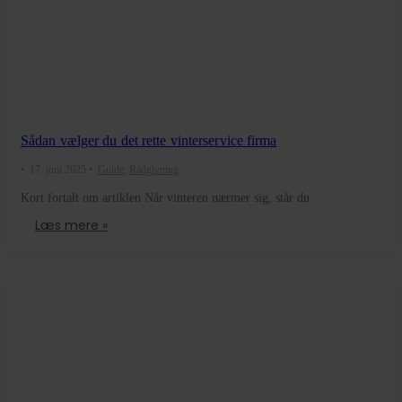
Sådan vælger du det rette vinterservice firma
•
17. juni 2025
•
Guide
,
Rådgivning
Kort fortalt om artiklen Når vinteren nærmer sig, står du
Læs mere »