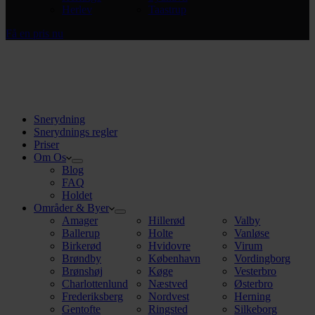
Herlev
Taastrup
Få en pris nu
Snerydning
Snerydnings regler
Priser
Om Os
Blog
FAQ
Holdet
Områder & Byer
Amager
Hillerød
Valby
Ballerup
Holte
Vanløse
Birkerød
Hvidovre
Virum
Brøndby
København
Vordingborg
Brønshøj
Køge
Vesterbro
Charlottenlund
Næstved
Østerbro
Frederiksberg
Nordvest
Herning
Gentofte
Ringsted
Silkeborg