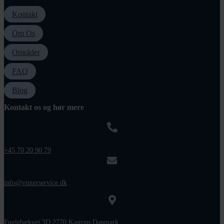
Kontakt
Om Os
Områder
FAQ
Blog
Kontakt os og hør mere
+45 70 20 90 79
info@vinterservice.dk
Fuglebækvej 3D 2770 Kastrup Danmark