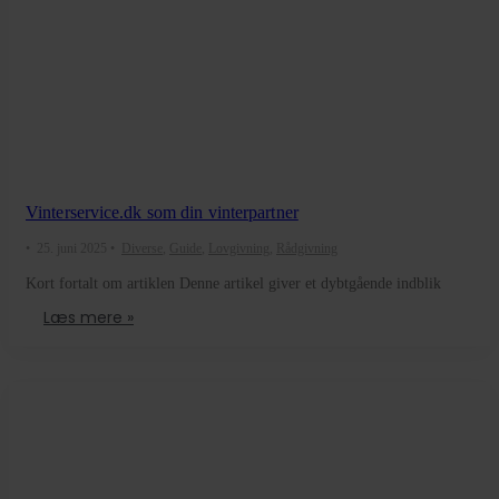
Vinterservice.dk som din vinterpartner
•
25. juni 2025
•
Diverse
,
Guide
,
Lovgivning
,
Rådgivning
Kort fortalt om artiklen Denne artikel giver et dybtgående indblik
Læs mere »