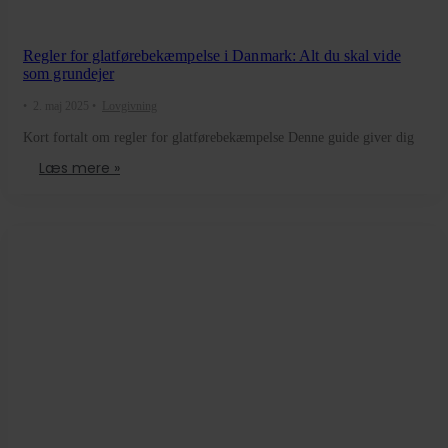
Regler for glatførebekæmpelse i Danmark: Alt du skal vide
som grundejer
•
2. maj 2025
•
Lovgivning
Kort fortalt om regler for glatførebekæmpelse Denne guide giver dig
Læs mere »