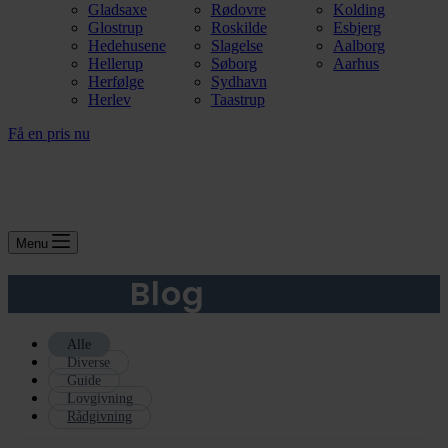
Gladsaxe
Rødovre
Kolding
Glostrup
Roskilde
Esbjerg
Hedehusene
Slagelse
Aalborg
Hellerup
Søborg
Aarhus
Herfølge
Sydhavn
Herlev
Taastrup
Få en pris nu
Menu
Blog
Alle
Diverse
Guide
Lovgivning
Rådgivning