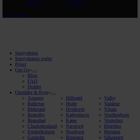
Herlev
Taastrup
Få en pris nu
Snerydning
Snerydnings regler
Priser
Om Os
Blog
FAQ
Holdet
Områder & Byer
Amager
Hillerød
Valby
Ballerup
Holte
Vanløse
Birkerød
Hvidovre
Virum
Brøndby
København
Vordingborg
Brønshøj
Køge
Vesterbro
Charlottenlund
Næstved
Østerbro
Frederiksberg
Nordvest
Herning
Gentofte
Ringsted
Silkeborg