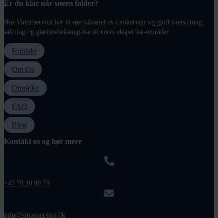
Er du klar når sneen falder?
Hos Vinterservice har vi specialiseret os i vintervejr og gjort snerydning,
saltning og glatførebekæmpelse til vores ekspertise-områder.
Kontakt
Om Os
Områder
FAQ
Blog
Kontakt os og hør mere
+45 70 20 90 79
info@vinterservice.dk