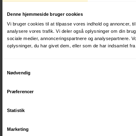
Winterservice Danmark ApS
Denne hjemmeside bruger cookies
CVR: 43769855
Vi bruger cookies til at tilpasse vores indhold og annoncer, til 
Fuglebækvej 3D 2770 Kastrup Danmark
analysere vores trafik. Vi deler også oplysninger om din br
Klar til en snak ?
sociale medier, annonceringspartnere og analysepartnere. V
oplysninger, du har givet dem, eller som de har indsamlet fra 
Navn*
Adresse*
Samtykkevalg
Email*
Nødvendig
Telefon*
Præferencer
CVR
Ca. m2
Statistik
Upload billede
Marketing