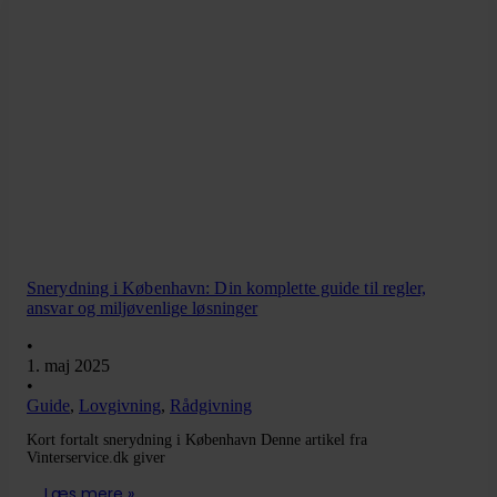
Snerydning i København: Din komplette guide til regler,
ansvar og miljøvenlige løsninger
•
1. maj 2025
•
Guide
,
Lovgivning
,
Rådgivning
Kort fortalt snerydning i København Denne artikel fra
Vinterservice.dk giver
Læs mere »