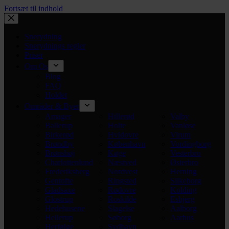
Fortsæt til indhold
Snerydning
Snerydnings regler
Priser
Om Os
Blog
FAQ
Holdet
Områder & Byer
Amager
Hillerød
Valby
Ballerup
Holte
Vanløse
Birkerød
Hvidovre
Virum
Brøndby
København
Vordingborg
Brønshøj
Køge
Vesterbro
Charlottenlund
Næstved
Østerbro
Frederiksberg
Nordvest
Herning
Gentofte
Ringsted
Silkeborg
Gladsaxe
Rødovre
Kolding
Glostrup
Roskilde
Esbjerg
Hedehusene
Slagelse
Aalborg
Hellerup
Søborg
Aarhus
Herfølge
Sydhavn