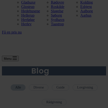
Gladsaxe
Rødovre
Kolding
Glostrup
Roskilde
Esbjerg
Hedehusene
Slagelse
Aalborg
Hellerup
Søborg
Aarhus
Herfølge
Sydhavn
Herlev
Taastrup
Få en pris nu
Menu
Blog
Alle
Diverse
Guide
Lovgivning
Rådgivning