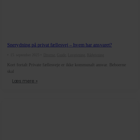
Snerydning på privat fællesvej – hvem har ansvaret?
•
15. september 2025
•
Diverse
,
Guide
,
Lovgivning
,
Rådgivning
Kort fortalt Private fællesveje er ikke kommunalt ansvar. Beboerne
skal
Læs mere »