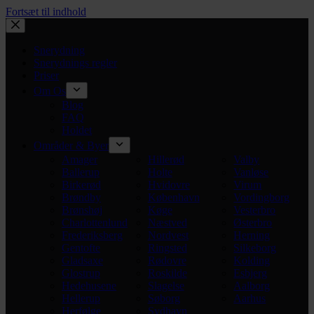
Fortsæt til indhold
Snerydning
Snerydnings regler
Priser
Om Os
Blog
FAQ
Holdet
Områder & Byer
Amager
Hillerød
Valby
Ballerup
Holte
Vanløse
Birkerød
Hvidovre
Virum
Brøndby
København
Vordingborg
Brønshøj
Køge
Vesterbro
Charlottenlund
Næstved
Østerbro
Frederiksberg
Nordvest
Herning
Gentofte
Ringsted
Silkeborg
Gladsaxe
Rødovre
Kolding
Glostrup
Roskilde
Esbjerg
Hedehusene
Slagelse
Aalborg
Hellerup
Søborg
Aarhus
Herfølge
Sydhavn