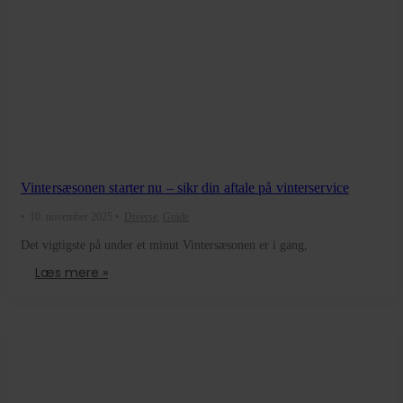
Vintersæsonen starter nu – sikr din aftale på vinterservice
•
10. november 2025
•
Diverse
,
Guide
Det vigtigste på under et minut Vintersæsonen er i gang,
Læs mere »