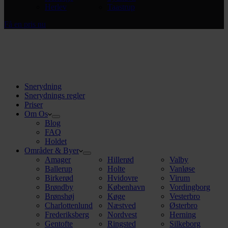
Herlev
Taastrup
Få en pris nu
Snerydning
Snerydnings regler
Priser
Om Os
Blog
FAQ
Holdet
Områder & Byer
Amager
Hillerød
Valby
Ballerup
Holte
Vanløse
Birkerød
Hvidovre
Virum
Brøndby
København
Vordingborg
Brønshøj
Køge
Vesterbro
Charlottenlund
Næstved
Østerbro
Frederiksberg
Nordvest
Herning
Gentofte
Ringsted
Silkeborg