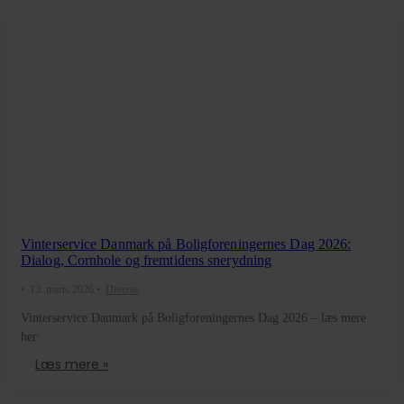
Vinterservice Danmark på Boligforeningernes Dag 2026:
Dialog, Cornhole og fremtidens snerydning
•
13. marts 2026
•
Diverse
Vinterservice Danmark på Boligforeningernes Dag 2026 – læs mere
her:
Læs mere »