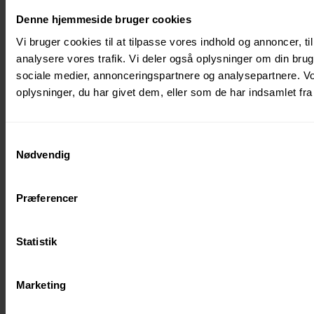
Winterservice Danmark ApS
Denne hjemmeside bruger cookies
CVR: 43769855
Vi bruger cookies til at tilpasse vores indhold og annoncer, til 
Fuglebækvej 3D 2770 Kastrup Danmark
analysere vores trafik. Vi deler også oplysninger om din br
sociale medier, annonceringspartnere og analysepartnere. V
Klar til en snak ?
oplysninger, du har givet dem, eller som de har indsamlet fra 
Navn*
Adresse*
Samtykkevalg
Nødvendig
Email*
Telefon*
Præferencer
CVR
Ca. m2
Statistik
Upload billede
Marketing