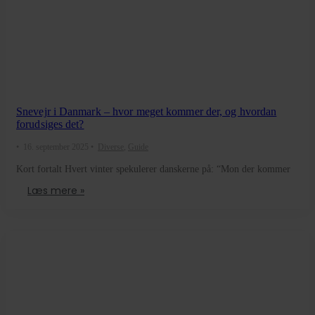
Snevejr i Danmark – hvor meget kommer der, og hvordan
forudsiges det?
•
16. september 2025
•
Diverse
,
Guide
Kort fortalt Hvert vinter spekulerer danskerne på: “Mon der kommer
Læs mere »