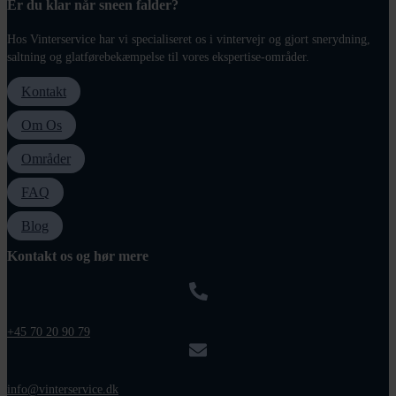
Er du klar når sneen falder?
Hos Vinterservice har vi specialiseret os i vintervejr og gjort snerydning,
saltning og glatførebekæmpelse til vores ekspertise-områder.
Kontakt
Om Os
Områder
FAQ
Blog
Kontakt os og hør mere
+45 70 20 90 79
info@vinterservice.dk