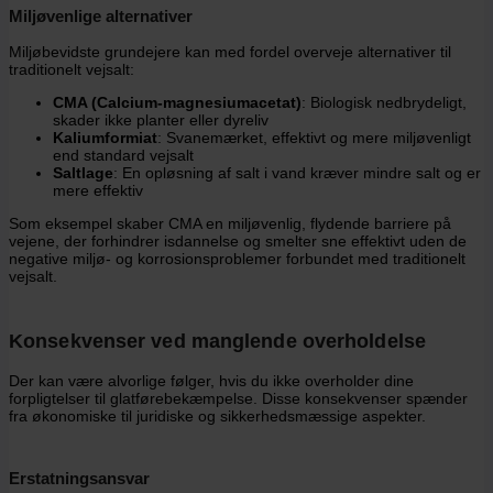
Miljøvenlige alternativer
Miljøbevidste grundejere kan med fordel overveje alternativer til
traditionelt vejsalt:
CMA (Calcium-magnesiumacetat)
: Biologisk nedbrydeligt,
skader ikke planter eller dyreliv
Kaliumformiat
: Svanemærket, effektivt og mere miljøvenligt
end standard vejsalt
Saltlage
: En opløsning af salt i vand kræver mindre salt og er
mere effektiv
Som eksempel skaber CMA en miljøvenlig, flydende barriere på
vejene, der forhindrer isdannelse og smelter sne effektivt uden de
negative miljø- og korrosionsproblemer forbundet med traditionelt
vejsalt.
Konsekvenser ved manglende overholdelse
Der kan være alvorlige følger, hvis du ikke overholder dine
forpligtelser til glatførebekæmpelse. Disse konsekvenser spænder
fra økonomiske til juridiske og sikkerhedsmæssige aspekter.
Erstatningsansvar