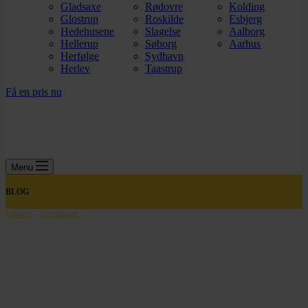
Gladsaxe
Rødovre
Kolding
Glostrup
Roskilde
Esbjerg
Hedehusene
Slagelse
Aalborg
Hellerup
Søborg
Aarhus
Herfølge
Sydhavn
Herlev
Taastrup
Få en pris nu
Menu
BLOG
Forside
/
Lovgivning
/
Regler for glatførebekæmpelse i
Danmark: Alt du skal vide som
grundejer