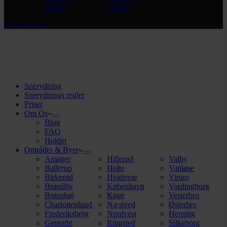
Herlev
Taastrup
Få en pris nu
Snerydning
Snerydnings regler
Priser
Om Os
Blog
FAQ
Holdet
Områder & Byer
Amager
Hillerød
Valby
Ballerup
Holte
Vanløse
Birkerød
Hvidovre
Virum
Brøndby
København
Vordingborg
Brønshøj
Køge
Vesterbro
Charlottenlund
Næstved
Østerbro
Frederiksberg
Nordvest
Herning
Gentofte
Ringsted
Silkeborg