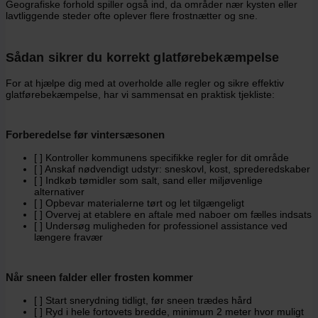
Geografiske forhold spiller også ind, da områder nær kysten eller
lavtliggende steder ofte oplever flere frostnætter og sne.
Sådan sikrer du korrekt glatførebekæmpelse
For at hjælpe dig med at overholde alle regler og sikre effektiv
glatførebekæmpelse, har vi sammensat en praktisk tjekliste:
Forberedelse før vintersæsonen
[ ] Kontroller kommunens specifikke regler for dit område
[ ] Anskaf nødvendigt udstyr: sneskovl, kost, sprederedskaber
[ ] Indkøb tømidler som salt, sand eller miljøvenlige
alternativer
[ ] Opbevar materialerne tørt og let tilgængeligt
[ ] Overvej at etablere en aftale med naboer om fælles indsats
[ ] Undersøg muligheden for professionel assistance ved
længere fravær
Når sneen falder eller frosten kommer
[ ] Start snerydning tidligt, før sneen trædes hård
[ ] Ryd i hele fortovets bredde, minimum 2 meter hvor muligt