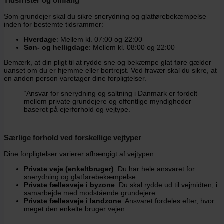
Tidsfrister og omfang
Som grundejer skal du sikre snerydning og glatførebekæmpelse
inden for bestemte tidsrammer:
Hverdage
: Mellem kl. 07:00 og 22:00
Søn- og helligdage
: Mellem kl. 08:00 og 22:00
Bemærk, at din pligt til at rydde sne og bekæmpe glat føre gælder
uanset om du er hjemme eller bortrejst. Ved fravær skal du sikre, at
en anden person varetager dine forpligtelser.
“Ansvar for snerydning og saltning i Danmark er fordelt
mellem private grundejere og offentlige myndigheder
baseret på ejerforhold og vejtype.”
Særlige forhold ved forskellige vejtyper
Dine forpligtelser varierer afhængigt af vejtypen:
Private veje (enkeltbruger)
: Du har hele ansvaret for
snerydning og glatførebekæmpelse
Private fællesveje i byzone
: Du skal rydde ud til vejmidten, i
samarbejde med modstående grundejere
Private fællesveje i landzone
: Ansvaret fordeles efter, hvor
meget den enkelte bruger vejen