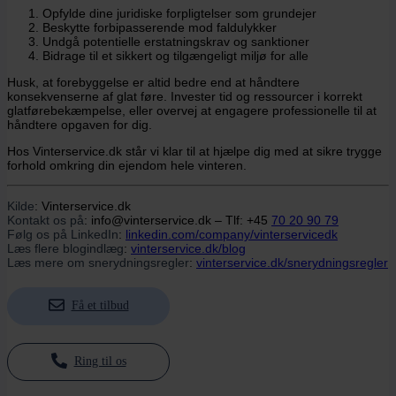
Opfylde dine juridiske forpligtelser som grundejer
Beskytte forbipasserende mod faldulykker
Undgå potentielle erstatningskrav og sanktioner
Bidrage til et sikkert og tilgængeligt miljø for alle
Husk, at forebyggelse er altid bedre end at håndtere
konsekvenserne af glat føre. Invester tid og ressourcer i korrekt
glatførebekæmpelse, eller overvej at engagere professionelle til at
håndtere opgaven for dig.
Hos Vinterservice.dk står vi klar til at hjælpe dig med at sikre trygge
forhold omkring din ejendom hele vinteren.
Kilde
: Vinterservice.dk
Kontakt os på
: info@vinterservice.dk – Tlf: +45
70 20 90 79
Følg os på LinkedIn
:
linkedin.com/company/vinterservicedk
Læs flere blogindlæg
:
vinterservice.dk/blog
Læs mere om snerydningsregler
:
vinterservice.dk/snerydningsregler
Få et tilbud
Ring til os