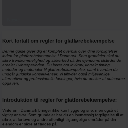
Næste
Kort fortalt om regler for glatførebekæmpelse
Denne guide giver dig et komplet overblik over dine forpligtelser
inden for glatførebekæmpelse i Danmark. Som grundejer skal du
sikre fremkommelighed og sikkerhed på din ejendoms tilstødende
arealer i vinterperioden. Du lærer om lovkrav, korrekt timing,
metoder og materialer til glatførebekæmpelse, samt hvordan du
undgår juridiske konsekvenser. Vi tilbyder også miljøvenlige
alternativer og professionelle løsninger, hvis du ønsker at outsource
opgaven.
Introduktion til regler for glatførebekæmpelse:
Vinteren i Danmark bringer ikke kun hygge og sne, men også et
vigtigt ansvar. Som grundejer har du en lovmæssig forpligtelse til at
sikre, at fortove og andre offentligt tilgængelige områder på din
ejendom er sikre at færdes på.