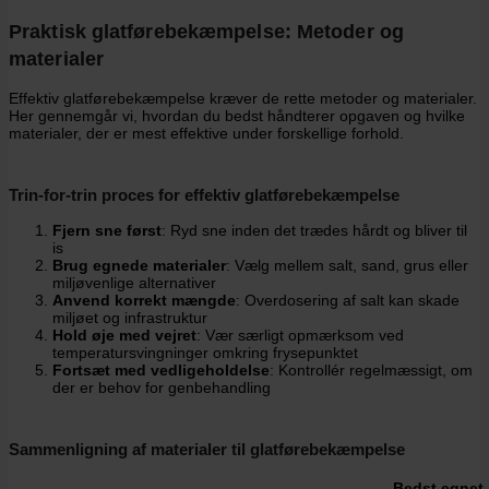
Praktisk glatførebekæmpelse: Metoder og
materialer
Effektiv glatførebekæmpelse kræver de rette metoder og materialer.
Her gennemgår vi, hvordan du bedst håndterer opgaven og hvilke
materialer, der er mest effektive under forskellige forhold.
Trin-for-trin proces for effektiv glatførebekæmpelse
Fjern sne først
: Ryd sne inden det trædes hårdt og bliver til
is
Brug egnede materialer
: Vælg mellem salt, sand, grus eller
miljøvenlige alternativer
Anvend korrekt mængde
: Overdosering af salt kan skade
miljøet og infrastruktur
Hold øje med vejret
: Vær særligt opmærksom ved
temperatursvingninger omkring frysepunktet
Fortsæt med vedligeholdelse
: Kontrollér regelmæssigt, om
der er behov for genbehandling
Sammenligning af materialer til glatførebekæmpelse
Bedst egnet