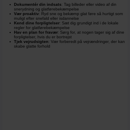
Dokumentér din indsats
: Tag billeder eller video af din
snerydning og glatførebekæmpelse
Vær proaktiv
: Ryd sne og bekæmp glat føre så hurtigt som
muligt efter snefald eller isdannelse
Kend dine forpligtelser
: Sæt dig grundigt ind i de lokale
regler for glatførebekæmpelse
Hav en plan for fravær
: Sørg for, at nogen tager sig af dine
forpligtelser, hvis du er bortrejst
Tjek vejrudsigten
: Vær forberedt på vejrændringer, der kan
skabe glatte forhold