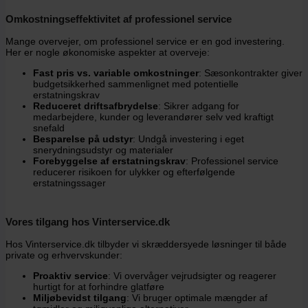
Omkostningseffektivitet af professionel service
Mange overvejer, om professionel service er en god investering.
Her er nogle økonomiske aspekter at overveje:
Fast pris vs. variable omkostninger
: Sæsonkontrakter giver
budgetsikkerhed sammenlignet med potentielle
erstatningskrav
Reduceret driftsafbrydelse
: Sikrer adgang for
medarbejdere, kunder og leverandører selv ved kraftigt
snefald
Besparelse på udstyr
: Undgå investering i eget
snerydningsudstyr og materialer
Forebyggelse af erstatningskrav
: Professionel service
reducerer risikoen for ulykker og efterfølgende
erstatningssager
Vores tilgang hos Vinterservice.dk
Hos Vinterservice.dk tilbyder vi skræddersyede løsninger til både
private og erhvervskunder:
Proaktiv service
: Vi overvåger vejrudsigter og reagerer
hurtigt for at forhindre glatføre
Miljøbevidst tilgang
: Vi bruger optimale mængder af