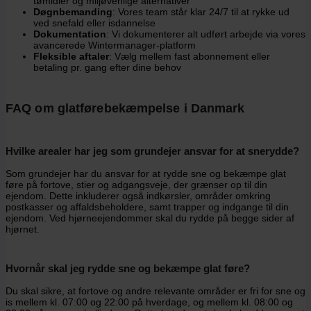
tømidler og miljøvenlige alternativer
Døgnbemanding
: Vores team står klar 24/7 til at rykke ud
ved snefald eller isdannelse
Dokumentation
: Vi dokumenterer alt udført arbejde via vores
avancerede Wintermanager-platform
Fleksible aftaler
: Vælg mellem fast abonnement eller
betaling pr. gang efter dine behov
FAQ om glatførebekæmpelse i Danmark
Hvilke arealer har jeg som grundejer ansvar for at snerydde?
Som grundejer har du ansvar for at rydde sne og bekæmpe glat
føre på fortove, stier og adgangsveje, der grænser op til din
ejendom. Dette inkluderer også indkørsler, områder omkring
postkasser og affaldsbeholdere, samt trapper og indgange til din
ejendom. Ved hjørneejendommer skal du rydde på begge sider af
hjørnet.
Hvornår skal jeg rydde sne og bekæmpe glat føre?
Du skal sikre, at fortove og andre relevante områder er fri for sne og
is mellem kl. 07:00 og 22:00 på hverdage, og mellem kl. 08:00 og