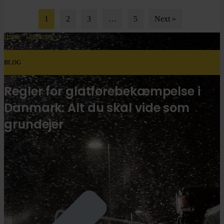
1
2
3
…
5
Next »
Home
/
Lovgivning
/
BLOG
Regler for glatførebekæmpelse i
Danmark: Alt du skal vide som
grundejer