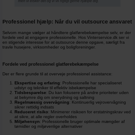
men vi elsker det og vi vil rigtigt gerne hjælpe dig.
Professionel hjælp: Når du vil outsource ansvaret
Selvom mange vælger at håndtere glatførebekæmpelse selv, er der
fordele ved at engagere professionelle. Hos Vinterservice.dk ser vi
en stigende interesse for at outsource denne opgave, særligt fra
travle husejere, virksomheder og boligforeninger.
Fordele ved professionel glatførebekæmpelse
Der er flere grunde til at overveje professionel assistance:
Ekspertise og erfaring
: Professionelle har specialiseret
udstyr og tekniker til effektiv isbekæmpelse
Tidsbesparelse
: Du kan fokusere på andre prioriteter uden
at bekymre dig om snerydning og saltning
Regelmæssig overvågning
: Kontinuerlig vejrovervågning
sikrer rettidig indsats
Reduceret risiko
: Minimerer risikoen for erstatningskrav ved
at sikre, at alle regler overholdes
Miljøhensyn
: Professionelle bruger optimale mængder af
tømidler og miljøvenlige alternativer