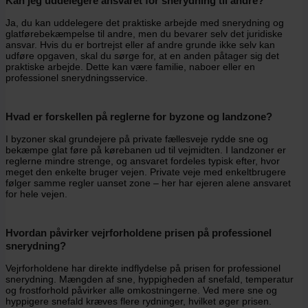
Kan jeg uddelegere ansvaret for snerydning til andre?
Ja, du kan uddelegere det praktiske arbejde med snerydning og
glatførebekæmpelse til andre, men du bevarer selv det juridiske
ansvar. Hvis du er bortrejst eller af andre grunde ikke selv kan
udføre opgaven, skal du sørge for, at en anden påtager sig det
praktiske arbejde. Dette kan være familie, naboer eller en
professionel snerydningsservice.
Hvad er forskellen på reglerne for byzone og landzone?
I byzoner skal grundejere på private fællesveje rydde sne og
bekæmpe glat føre på kørebanen ud til vejmidten. I landzoner er
reglerne mindre strenge, og ansvaret fordeles typisk efter, hvor
meget den enkelte bruger vejen. Private veje med enkeltbrugere
følger samme regler uanset zone – her har ejeren alene ansvaret
for hele vejen.
Hvordan påvirker vejrforholdene prisen på professionel
snerydning?
Vejrforholdene har direkte indflydelse på prisen for professionel
snerydning. Mængden af sne, hyppigheden af snefald, temperatur
og frostforhold påvirker alle omkostningerne. Ved mere sne og
hyppigere snefald kræves flere rydninger, hvilket øger prisen.