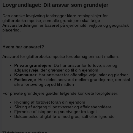
Lovgrundlaget: Dit ansvar som grundejer
Den danske lovgivning fastlægger klare retningslinjer for
glatførebekæmpelse, som alle grundejere skal følge.
Ansvarsfordelingen er baseret på ejerforhold, vejtype og geografisk
placering.
Hvem har ansvaret?
Ansvaret for glatførebekæmpelse fordeler sig primært mellem:
Private grundejere
: Du har ansvar for fortove, stier og
adgangsveje, der grænser op til din ejendom
Kommuner
: Har ansvaret for offentlige veje, stier og pladser
Fællesveje
: Her deles ansvaret mellem grundejerne, der skal
sikre fortove og vej ud til midten
For private grundejere gælder følgende konkrete forpligtelser:
Rydning af fortovet foran din ejendom
Sikring af adgang til postkasser og affaldsbeholdere
Fjernelse af istapper og snedynger fra taget
Bekæmpelse af glat føre med grus, salt eller lignende