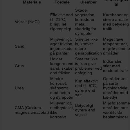
Materiale
Fordele
Ulemper
til
Skader
Effektivt ned
vegetation,
Kørebaner og
til -21°C,
korroderer
større arealer
Vejsalt (NaCl)
billigt, let
metal,
med betydelig
tilgængeligt
skadelig for
trafik
dyrepoter
Miljøvenligt,
Smelter ikke
Meget lave
øger friktion,
is, kræver
temperaturer,
Sand
ingen skade
oftere
miljøfølsomme
på planter
genapplikation
områder
Holder
Smelter ikke
Indkørsler,
længere end
is, kan give
Grus
stier med
sand, skaber
problemer ved
moderat trafik
god friktion
opfejning
Mindre
Områder tæt
Kun effektivt
korrosivt,
på sarte
ned til -5°C,
Urea
skånsomt
bygningsdele,
dyrere end
mod beton
områder med
salt
og dyrepoter
kæledyr
Miljøvenligt,
Miljøfølsomme
Betydeligt
CMA (Calcium-
nedbrydeligt,
områder, nær
dyrere end
magnesiumacetat)
ikke
værdifulde
vejsalt
korrosivt
beplantninger