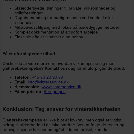
Skræddersyede løsninger til private, virksomheder og
boligforeninger
Døgnbemanding for hurtig respons ved snefald eller
isdannelse
Miljøbevidst tilgang med fokus på bæredygtige metoder
Komplet dokumentation af alt udført arbejde
Fleksible aftaler tilpasset dine behov
Få et uforpligtende tilbud
Ønsker du at vide mere om, hvordan vi kan hjælpe dig med
glatførebekæmpelse? Kontakt os i dag for et uforpligtende tilbud:
Telefon
: +
45 70 20 90 79
Email
:
info@vinterservice.dk
Hjemmeside
:
www.vinterservice.dk
Få en pris nu
:
Beregn pris
Konklusion: Tag ansvar for vintersikkerheden
Glatførebekæmpelse er ikke blot et lovkrav, men også et vigtigt
bidrag til sikkerheden i dit lokalområde. Ved at følge de regler og
retningslinjer, vi har gennemgået i denne artikel, kan du: