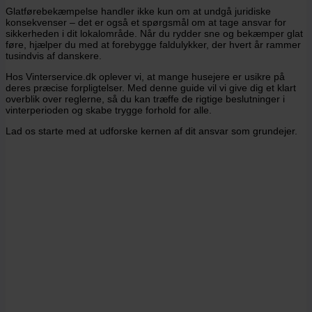
Glatførebekæmpelse handler ikke kun om at undgå juridiske
konsekvenser – det er også et spørgsmål om at tage ansvar for
sikkerheden i dit lokalområde. Når du rydder sne og bekæmper glat
føre, hjælper du med at forebygge faldulykker, der hvert år rammer
tusindvis af danskere.
Hos Vinterservice.dk oplever vi, at mange husejere er usikre på
deres præcise forpligtelser. Med denne guide vil vi give dig et klart
overblik over reglerne, så du kan træffe de rigtige beslutninger i
vinterperioden og skabe trygge forhold for alle.
Lad os starte med at udforske kernen af dit ansvar som grundejer.