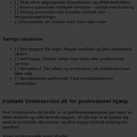
[ ] Skab sikre adgangsveje til postkasse og affaldsbeholdere
[ ] Anvend passende mængde tømiddel – undgå overdosering
[ ] Gentag processen ved fortsatte snefald eller
temperaturændringer
[ ] Dokumentér din indsats med fotos eller noter
Særlige situationer
[ ] Ved istapper fra taget: Afspær området og fjern istapperne
sikkert
[ ] Ved fravær: Etabler aftale med nabo eller professionel
service
[ ] Ved tøbrud: Sikr afløb og rendestene, så smeltevand kan
løbe væk
[ ] Ved ekstreme vejrforhold: Følg myndighedernes
anvisninger
Kontakt Vinterservice.dk for professionel hjælp
Hos Vinterservice.dk forstår vi, at glatførebekæmpelse kan være en
tidskrævende og udfordrende opgave. Vi står klar til at hjælpe dig
med at overholde alle lovkrav og sikre trygge forhold omkring din
ejendom.
Vores professionelle team tilbyder: