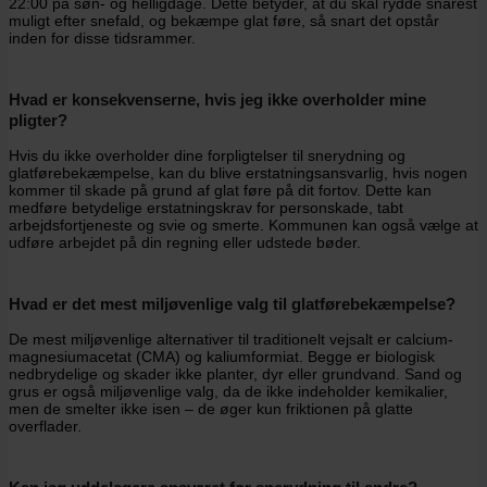
22:00 på søn- og helligdage. Dette betyder, at du skal rydde snarest
muligt efter snefald, og bekæmpe glat føre, så snart det opstår
inden for disse tidsrammer.
Hvad er konsekvenserne, hvis jeg ikke overholder mine
pligter?
Hvis du ikke overholder dine forpligtelser til snerydning og
glatførebekæmpelse, kan du blive erstatningsansvarlig, hvis nogen
kommer til skade på grund af glat føre på dit fortov. Dette kan
medføre betydelige erstatningskrav for personskade, tabt
arbejdsfortjeneste og svie og smerte. Kommunen kan også vælge at
udføre arbejdet på din regning eller udstede bøder.
Hvad er det mest miljøvenlige valg til glatførebekæmpelse?
De mest miljøvenlige alternativer til traditionelt vejsalt er calcium-
magnesiumacetat (CMA) og kaliumformiat. Begge er biologisk
nedbrydelige og skader ikke planter, dyr eller grundvand. Sand og
grus er også miljøvenlige valg, da de ikke indeholder kemikalier,
men de smelter ikke isen – de øger kun friktionen på glatte
overflader.