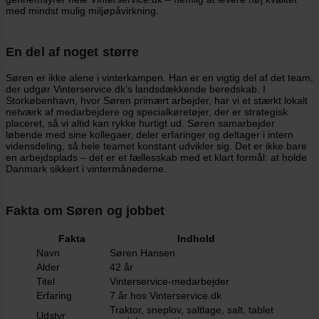
med mindst mulig miljøpåvirkning.
En del af noget større
Søren er ikke alene i vinterkampen. Han er en vigtig del af det team,
der udgør Vinterservice.dk’s landsdækkende beredskab. I
Storkøbenhavn, hvor Søren primært arbejder, har vi et stærkt lokalt
netværk af medarbejdere og specialkøretøjer, der er strategisk
placeret, så vi altid kan rykke hurtigt ud. Søren samarbejder
løbende med sine kollegaer, deler erfaringer og deltager i intern
vidensdeling, så hele teamet konstant udvikler sig. Det er ikke bare
en arbejdsplads – det er et fællesskab med et klart formål: at holde
Danmark sikkert i vintermånederne.
Fakta om Søren og jobbet
Fakta
Indhold
Navn
Søren Hansen
Alder
42 år
Titel
Vinterservice-medarbejder
Erfaring
7 år hos Vinterservice.dk
Traktor, sneplov, saltlage, salt, tablet
Udstyr