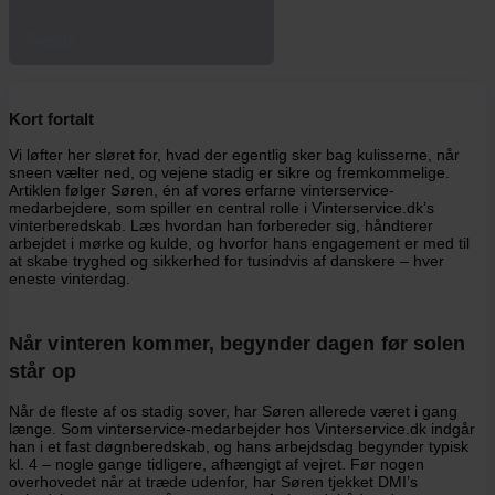
Næste
Kort fortalt
Vi løfter her sløret for, hvad der egentlig sker bag kulisserne, når
sneen vælter ned, og vejene stadig er sikre og fremkommelige.
Artiklen følger Søren, én af vores erfarne vinterservice-
medarbejdere, som spiller en central rolle i Vinterservice.dk’s
vinterberedskab. Læs hvordan han forbereder sig, håndterer
arbejdet i mørke og kulde, og hvorfor hans engagement er med til
at skabe tryghed og sikkerhed for tusindvis af danskere – hver
eneste vinterdag.
Når vinteren kommer, begynder dagen før solen
står op
Når de fleste af os stadig sover, har Søren allerede været i gang
længe. Som vinterservice-medarbejder hos Vinterservice.dk indgår
han i et fast døgnberedskab, og hans arbejdsdag begynder typisk
kl. 4 – nogle gange tidligere, afhængigt af vejret. Før nogen
overhovedet når at træde udenfor, har Søren tjekket DMI’s