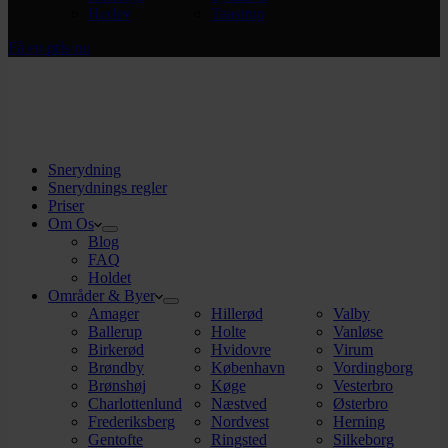
Herlev
Taastrup
Få en pris nu
Snerydning
Snerydnings regler
Priser
Om Os
Blog
FAQ
Holdet
Områder & Byer
Amager
Hillerød
Valby
Ballerup
Holte
Vanløse
Birkerød
Hvidovre
Virum
Brøndby
København
Vordingborg
Brønshøj
Køge
Vesterbro
Charlottenlund
Næstved
Østerbro
Frederiksberg
Nordvest
Herning
Gentofte
Ringsted
Silkeborg