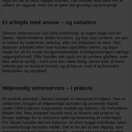
også en del af hans faglige stolthed. Det handler ikke bare om at
udføre en opgave, men om at gøre det grundigt og ansvarligt.
Et arbejde med ansvar – og variation
Selvom vinterservice kan lyde ensformigt, er ingen dage ens for
Søren. Vejrforholdene skifter konstant, og han skal vurdere, om der
er behov for præventiv saltning, eller om indsatsen er akut. Han
tilpasser arbejdet efter hver kundes specifikke behov, og tager
højde for alt fra travle morgenmyldretider til boligforeningers særlige
adgangsforhold. Ofte handler det også om at vurdere glatføre, som
ikke altid er synlig – men som kan være farlig. Søren ved, at hans
indsats gør en konkret forskel, og at han er med til at forhindre
faldulykker og utryghed.
Miljøvenlig vinterservice – i praksis
Et centralt element i Sørens arbejde er hensynet til miljøet. Han er
uddannet i brugen af miljøvenlige tømidler og anvender blandt
andet CMA (calcium magnesium acetat) og viaform, når forholdene
tillader det. Han arbejder bevidst med at dosere salt præcist og
bruger saltlage for at reducere spild og belastning af underlaget.
For Søren handler det om balance: at sikre trygge overflader uden
at overforbruge kemiske midler. Det er en del af den tilgang, som
gennemsyrer hele Vinterservice.dk – nemlig at levere høj kvalitet