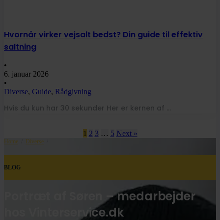
Hvornår virker vejsalt bedst? Din guide til effektiv
saltning
•
6. januar 2026
•
Diverse
,
Guide
,
Rådgivning
Hvis du kun har 30 sekunder Her er kernen af …
1
2
3
…
5
Next »
Home
/
Diverse
/
BLOG
Portræt af Søren – medarbejder
hos Vinterservice.dk