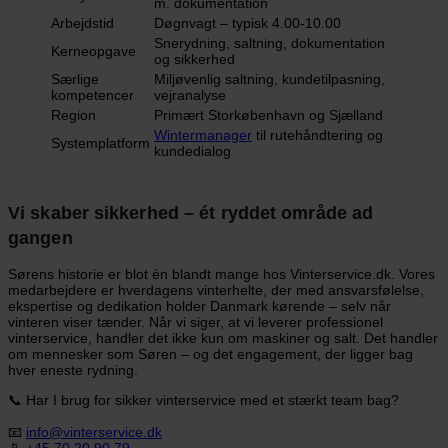
m. dokumentation
Arbejdstid
Døgnvagt – typisk 4.00-10.00
Snerydning, saltning, dokumentation
Kerneopgave
og sikkerhed
Særlige
Miljøvenlig saltning, kundetilpasning,
kompetencer
vejranalyse
Region
Primært Storkøbenhavn og Sjælland
Wintermanager
til rutehåndtering og
Systemplatform
kundedialog
Vi skaber sikkerhed – ét ryddet område ad
gangen
Sørens historie er blot én blandt mange hos Vinterservice.dk. Vores
medarbejdere er hverdagens vinterhelte, der med ansvarsfølelse,
ekspertise og dedikation holder Danmark kørende – selv når
vinteren viser tænder. Når vi siger, at vi leverer professionel
vinterservice, handler det ikke kun om maskiner og salt. Det handler
om mennesker som Søren – og det engagement, der ligger bag
hver eneste rydning.
📞 Har I brug for sikker vinterservice med et stærkt team bag?
📧
info@vinterservice.dk