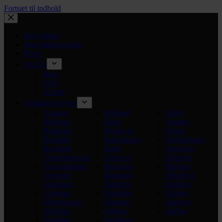
Fortsæt til indhold
Snerydning
Snerydnings regler
Priser
Om Os
Blog
FAQ
Holdet
Områder & Byer
Amager
Hillerød
Valby
Ballerup
Holte
Vanløse
Birkerød
Hvidovre
Virum
Brøndby
København
Vordingborg
Brønshøj
Køge
Vesterbro
Charlottenlund
Næstved
Østerbro
Frederiksberg
Nordvest
Herning
Gentofte
Ringsted
Silkeborg
Gladsaxe
Rødovre
Kolding
Glostrup
Roskilde
Esbjerg
Hedehusene
Slagelse
Aalborg
Hellerup
Søborg
Aarhus
Herfølge
Sydhavn