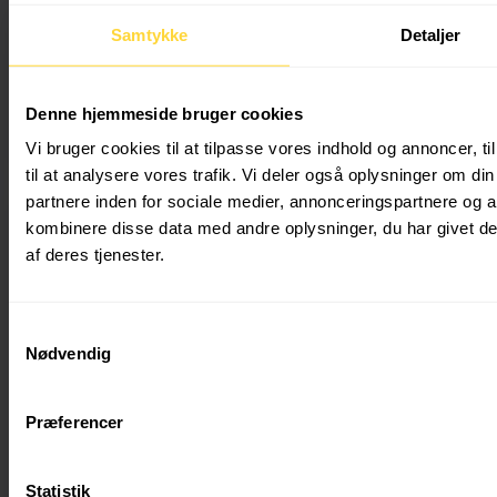
Mens du sov: Da Danmark blev hvidt, blev vi vågne
Samtykke
Detaljer
•
6. februar 2026
•
Diverse
Denne hjemmeside bruger cookies
Det vigtigste at huske på Mens du sov: En fortælling …
Vi bruger cookies til at tilpasse vores indhold og annoncer, til
til at analysere vores trafik. Vi deler også oplysninger om 
partnere inden for sociale medier, annonceringspartnere og 
kombinere disse data med andre oplysninger, du har givet de
af deres tjenester.
Samtykkevalg
Nødvendig
Hvornår virker vejsalt bedst? Din guide til effektiv
Præferencer
saltning
Statistik
•