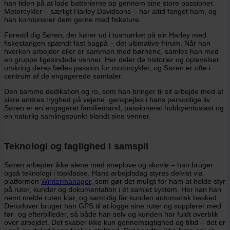
han tiden på at lade batterierne op gennem sine store passioner.
Motorcykler – særligt Harley Davidsons – har altid fanget ham, og
han kombinerer dem gerne med fisketure.
Forestil dig Søren, der kører ud i tusmørket på sin Harley med
fiskestangen spændt fast bagpå – det ultimative frirum. Når han
hverken arbejder eller er sammen med børnene, samles han med
en gruppe ligesindede venner. Her deler de historier og oplevelser
omkring deres fælles passion for motorcykler, og Søren er ofte i
centrum af de engagerede samtaler.
Den samme dedikation og ro, som han bringer til sit arbejde med at
sikre andres tryghed på vejene, genspejles i hans personlige liv.
Søren er en engageret familiemand, passioneret hobbyentusiast og
en naturlig samlingspunkt blandt sine venner.
Teknologi og faglighed i samspil
Søren arbejder ikke alene med sneplove og skovle – han bruger
også teknologi i topklasse. Hans arbejdsdag styres delvist via
platformen
Wintermanager
, som gør det muligt for ham at holde styr
på ruter, kunder og dokumentation i ét samlet system. Her kan han
nemt melde ruten klar, og samtidig får kunden automatisk besked.
Derudover bruger han GPS til at logge sine ruter og supplerer med
før- og efterbilleder, så både han selv og kunden har fuldt overblik
over arbejdet. Det skaber ikke kun gennemsigtighed og tillid – det er