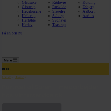
Gladsaxe
Rødovre
Kolding
Glostrup
Roskilde
Esbjerg
Hedehusene
Slagelse
Aalborg
Hellerup
Søborg
Aarhus
Herfølge
Sydhavn
Herlev
Taastrup
Få en pris nu
Menu
BLOG
Forside
/
Diverse
/
Portræt af Søren – medarbejder
hos Vinterservice.dk