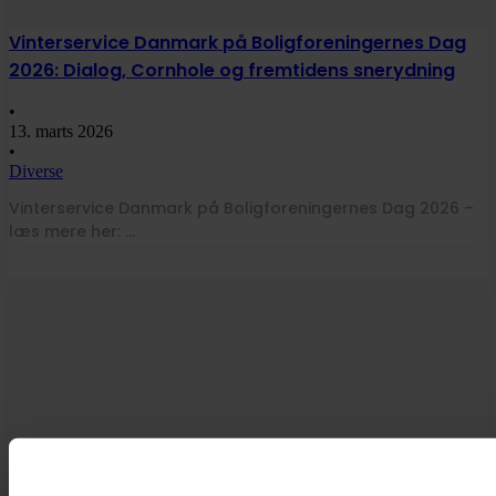
Vinterservice Danmark på Boligforeningernes Dag
2026: Dialog, Cornhole og fremtidens snerydning
•
13. marts 2026
•
Diverse
Vinterservice Danmark på Boligforeningernes Dag 2026 –
læs mere her: …