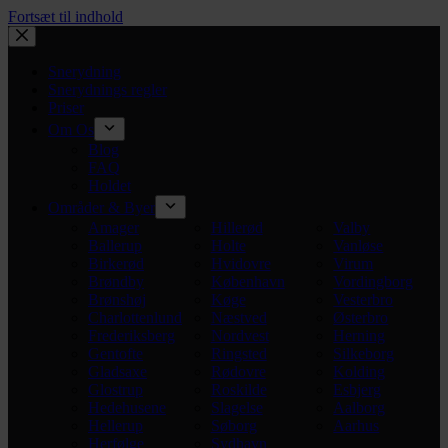
Fortsæt til indhold
Snerydning
Snerydnings regler
Priser
Om Os
Blog
FAQ
Holdet
Områder & Byer
Amager
Hillerød
Valby
Ballerup
Holte
Vanløse
Birkerød
Hvidovre
Virum
Brøndby
København
Vordingborg
Brønshøj
Køge
Vesterbro
Charlottenlund
Næstved
Østerbro
Frederiksberg
Nordvest
Herning
Gentofte
Ringsted
Silkeborg
Gladsaxe
Rødovre
Kolding
Glostrup
Roskilde
Esbjerg
Hedehusene
Slagelse
Aalborg
Hellerup
Søborg
Aarhus
Herfølge
Sydhavn