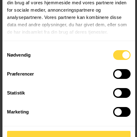
din brug af vores hjemmeside med vores partnere inden
Kontakt os og hør mere
for sociale medier, annonceringspartnere og
analysepartnere. Vores partnere kan kombinere disse
data med andre oplysninger, du har givet dem, eller som
de har indsamlet fra din brug af deres tjenester.
+45 70 20 90 79
Samtykkevalg
info@vinterservice.dk
Nødvendig
Præferencer
Fuglebækvej 3D 2770 Kastrup Danmark
Sociale medier
Statistik
Facebook
Marketing