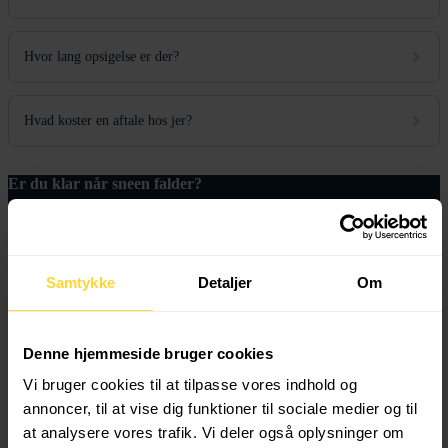
Hvor lang opsigelse er der?
Hvad koster en aftale hos jer?
Er du klar når sneen falder?
Hos Vinterservice har vi specialiseret os i vintervejr og gjort snerydning,
saltning og glatførebekæmpelse til vores ekspertise-områder.
Kontakt
Samtykke
Detaljer
Om
Om Os
Denne hjemmeside bruger cookies
Områder
Vi bruger cookies til at tilpasse vores indhold og
FAQ
annoncer, til at vise dig funktioner til sociale medier og til
at analysere vores trafik. Vi deler også oplysninger om
Blog