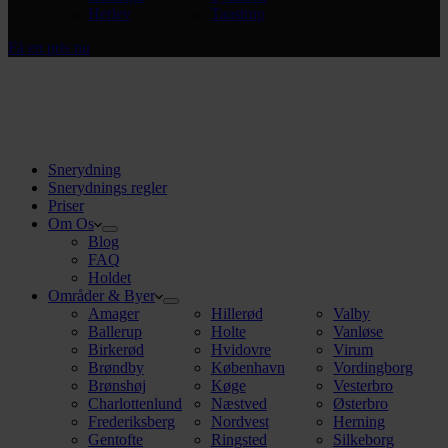
Herlev
Taastrup
Få en pris nu
Snerydning
Snerydnings regler
Priser
Om Os
Blog
FAQ
Holdet
Områder & Byer
Amager
Hillerød
Valby
Ballerup
Holte
Vanløse
Birkerød
Hvidovre
Virum
Brøndby
København
Vordingborg
Brønshøj
Køge
Vesterbro
Charlottenlund
Næstved
Østerbro
Frederiksberg
Nordvest
Herning
Gentofte
Ringsted
Silkeborg