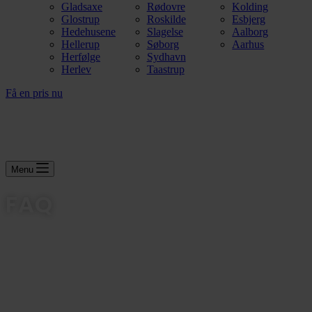
Gladsaxe
Rødovre
Kolding
Glostrup
Roskilde
Esbjerg
Hedehusene
Slagelse
Aalborg
Hellerup
Søborg
Aarhus
Herfølge
Sydhavn
Herlev
Taastrup
Få en pris nu
Menu
FAQ
Ofte stillede Spørgsmål
Få et tilbud