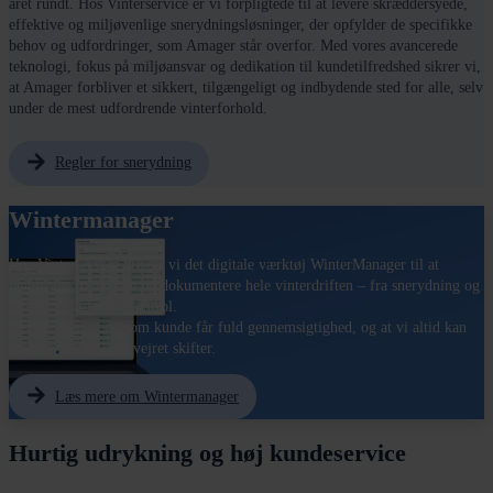
året rundt. Hos Vinterservice er vi forpligtede til at levere skræddersyede,
effektive og miljøvenlige snerydningsløsninger, der opfylder de specifikke
behov og udfordringer, som Amager står overfor. Med vores avancerede
teknologi, fokus på miljøansvar og dedikation til kundetilfredshed sikrer vi,
at Amager forbliver et sikkert, tilgængeligt og indbydende sted for alle, selv
under de mest udfordrende vinterforhold.
Regler for snerydning
Wintermanager
Hos Vinterservice bruger vi det digitale værktøj WinterManager til at
planlægge, overvåge og dokumentere hele vinterdriften – fra snerydning og
saltning til glatførekontrol.
Det betyder, at du som kunde får fuld gennemsigtighed, og at vi altid kan
reagere hurtigt, når vejret skifter.
Læs mere om Wintermanager
Hurtig udrykning og høj kundeservice