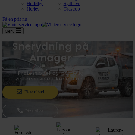
Herfølge
Sydhavn
Herlev
Taastrup
Få en pris nu
Menu
Snerydning på
Amager
Professionel og pålidelig
vinterservice i København
Få et tilbud
Ring til os