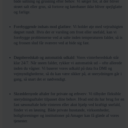
både saltning og grusning efter behov. Vi sørger for, at der bliver
strøet salt eller grus, så fortove og kørebaner ikke bliver spejlglatte
og farlige.
Forebyggende indsats mod glatføre:
Vi holder øje med vejrudsigten
døgnet rundt. Hvis der er varsling om frost eller snefald, kan vi
forebygge problemerne ved at salte inden temperaturen falder, så is
og frossen slud får sværere ved at bide sig fast.
Døgnberedskab og automatisk udkald:
Vores vinterberedskab står
klar 24/7. Når sneen falder, rykker vi automatisk ud – ofte allerede
inden du vågner. Vi baserer vores udkald på data fra DMI og
vejmyndighederne, så du kan være sikker på, at snerydningen går i
gang, så snart det er nødvendigt.
Skræddersyede aftaler for private og erhverv:
Vi tilbyder fleksible
snerydningsaftaler tilpasset dine behov. Hvad end du har brug for en
fast sæsonaftale hele vinteren eller akut hjælp ved kraftigt snefald,
finder vi en løsning. Både private husstande, virksomheder,
boligforeninger og institutioner på Amager kan få glæde af vores
tjenester.