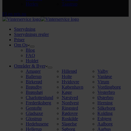
Herlev
Taastrup
Få en pris nu
Snerydning
Snerydnings regler
Priser
Om Os
Blog
FAQ
Holdet
Områder & Byer
Amager
Hillerød
Valby
Ballerup
Holte
Vanløse
Birkerød
Hvidovre
Virum
Brøndby
København
Vordingborg
Brønshøj
Køge
Vesterbro
Charlottenlund
Næstved
Østerbro
Frederiksberg
Nordvest
Herning
Gentofte
Ringsted
Silkeborg
Gladsaxe
Rødovre
Kolding
Glostrup
Roskilde
Esbjerg
Hedehusene
Slagelse
Aalborg
Hellerup
Søborg
Aarhus