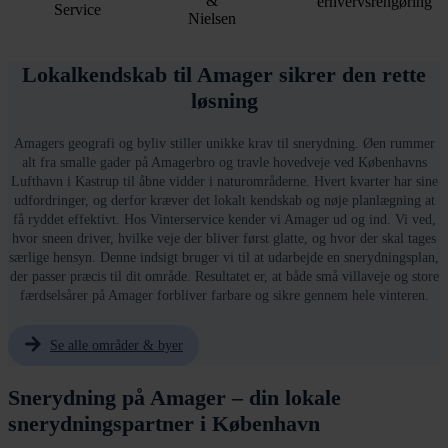
Lokalkendskab til Amager sikrer den rette
løsning
Amagers geografi og byliv stiller unikke krav til snerydning. Øen rummer
alt fra smalle gader på Amagerbro og travle hovedveje ved Københavns
Lufthavn i Kastrup til åbne vidder i naturområderne. Hvert kvarter har sine
udfordringer, og derfor kræver det lokalt kendskab og nøje planlægning at
få ryddet effektivt. Hos Vinterservice kender vi Amager ud og ind. Vi ved,
hvor sneen driver, hvilke veje der bliver først glatte, og hvor der skal tages
særlige hensyn. Denne indsigt bruger vi til at udarbejde en snerydningsplan,
der passer præcis til dit område. Resultatet er, at både små villaveje og store
færdselsårer på Amager forbliver farbare og sikre gennem hele vinteren.
Se alle områder & byer
Snerydning på Amager – din lokale
snerydningspartner i København