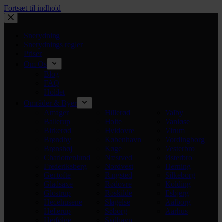
Fortsæt til indhold
Snerydning
Snerydnings regler
Priser
Om Os
Blog
FAQ
Holdet
Områder & Byer
Amager
Hillerød
Valby
Ballerup
Holte
Vanløse
Birkerød
Hvidovre
Virum
Brøndby
København
Vordingborg
Brønshøj
Køge
Vesterbro
Charlottenlund
Næstved
Østerbro
Frederiksberg
Nordvest
Herning
Gentofte
Ringsted
Silkeborg
Gladsaxe
Rødovre
Kolding
Glostrup
Roskilde
Esbjerg
Hedehusene
Slagelse
Aalborg
Hellerup
Søborg
Aarhus
Herfølge
Sydhavn