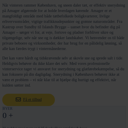
Når vinteren rammer København, og sneen daler tæt, er effektiv snerydning
på Amager afgørende for at holde hverdagen kørende. Amager er et
mangfoldigt område med både tætbefolkede boligkvarterer, livlige
erhvervsområder, vigtige trafikknudepunkter og grønne naturområder. Fra
Kastrup over Sundby til Islands Brygge – uanset hvor du befinder dig på
Amager – sørger vi for, at veje, fortove og pladser forbliver sikre og
tilgængelige, selv når sne og is dækker landskabet. Vi henvender os til både
private beboere og virksomheder, der har brug for en pålidelig løsning, så
alle kan færdes trygt i vintermånederne.
Det kan være hårdt og tidskrævende selv at skovle sne og sprede salt i tide.
Heldigvis behøver du ikke klare det selv. Med vores professionelle
vinterservice tager vi ansvaret for snerydning og glatførebekæmpelse, så du
kan fokusere på din dagligdag. Snerydning i København behøver ikke at
være et problem – vi står klar til at hjælpe dig hurtigt og effektivt, når
kulden sætter ind.
Få et tilbud
BYER
0
+