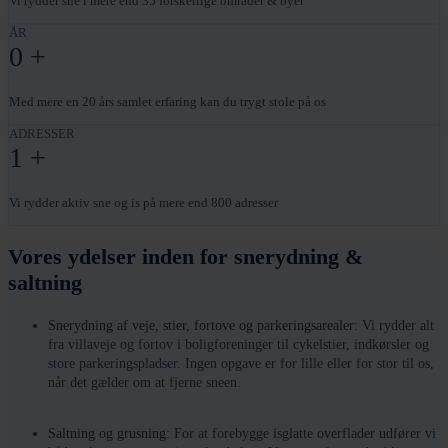
Vi rydder sne i mere end 35 forskellige områder & byer
ÅR
0
+
Med mere en 20 års samlet erfaring kan du trygt stole på os
ADRESSER
1
+
Vi rydder aktiv sne og is på mere end 800 adresser
Vores ydelser inden for snerydning &
saltning
Snerydning af veje, stier, fortove og parkeringsarealer:
Vi rydder alt
fra villaveje og fortov i boligforeninger til cykelstier, indkørsler og
store parkeringspladser. Ingen opgave er for lille eller for stor til os,
når det gælder om at fjerne sneen.
Saltning og grusning:
For at forebygge isglatte overflader udfører vi