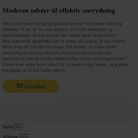
Moderne udstyr til effektiv snerydning
For at klare sneen hurtigt og grundigt benytter vi moderne udstyr og
maskiner. Vi har alt fra store sneplove til mindre sneslynger og
specialkøretøjer, der kan komme ind i smalle gårde og på fortove.
Med
avancerede saltspredere
kan vi dosere salt præcist, så der hverken
bliver brugt for lidt eller for meget. Det betyder, at vi kan udføre
snerydning og saltning effektivt uanset opgavens størrelse eller
kompleksitet. Har du en lille indkørsel eller et stort parkeringsområde?
Uanset hvad sørger vores udstyr for, at sneen hurtigt fjernes, og glatføre
bekæmpes, så du kan færdes sikkert.
Få et tilbud
Er i vinterklar ?
Bilv det med vinterservice og få dækket alle jeres Vinterbehov et sted
Navn
Adresse