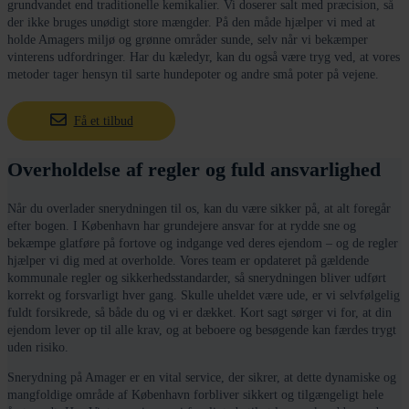
grundvandet end traditionelle kemikalier. Vi doserer salt med præcision, så
der ikke bruges unødigt store mængder. På den måde hjælper vi med at
holde Amagers miljø og grønne områder sunde, selv når vi bekæmper
vinterens udfordringer. Har du kæledyr, kan du også være tryg ved, at vores
metoder tager hensyn til sarte hundepoter og andre små poter på vejene.
Få et tilbud
Overholdelse af regler og fuld ansvarlighed
Når du overlader snerydningen til os, kan du være sikker på, at alt foregår
efter bogen. I København har grundejere ansvar for at rydde sne og
bekæmpe glatføre på fortove og indgange ved deres ejendom – og de regler
hjælper vi dig med at overholde. Vores team er opdateret på gældende
kommunale regler og sikkerhedsstandarder, så snerydningen bliver udført
korrekt og forsvarligt hver gang. Skulle uheldet være ude, er vi selvfølgelig
fuldt forsikrede, så både du og vi er dækket. Kort sagt sørger vi for, at din
ejendom lever op til alle krav, og at beboere og besøgende kan færdes trygt
uden risiko.
Snerydning på Amager er en vital service, der sikrer, at dette dynamiske og
mangfoldige område af København forbliver sikkert og tilgængeligt hele