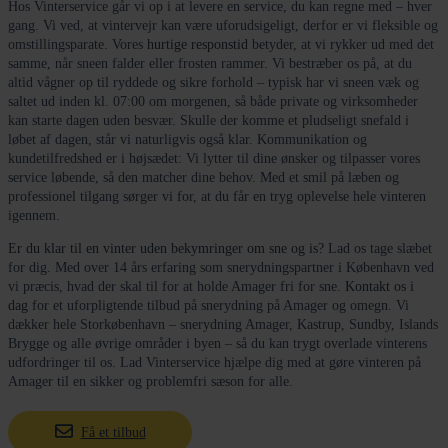
Hos Vinterservice går vi op i at levere en service, du kan regne med – hver
gang. Vi ved, at vintervejr kan være uforudsigeligt, derfor er vi fleksible og
omstillingsparate. Vores
hurtige responstid
betyder, at vi rykker ud med det
samme, når sneen falder eller frosten rammer. Vi bestræber os på, at du
altid vågner op til ryddede og sikre forhold – typisk har vi sneen væk og
saltet ud inden kl. 07:00 om morgenen, så både private og virksomheder
kan starte dagen uden besvær. Skulle der komme et pludseligt snefald i
løbet af dagen, står vi naturligvis også klar. Kommunikation og
kundetilfredshed er i højsædet: Vi lytter til dine ønsker og tilpasser vores
service løbende, så den matcher dine behov. Med et smil på læben og
professionel tilgang sørger vi for, at du får en tryg oplevelse hele vinteren
igennem.
Er du klar til en vinter uden bekymringer om sne og is?
Lad os tage slæbet
for dig. Med over 14 års erfaring som snerydningspartner i København ved
vi præcis, hvad der skal til for at holde Amager fri for sne.
Kontakt os i
dag
for et uforpligtende tilbud på snerydning på Amager og omegn. Vi
dækker hele Storkøbenhavn – snerydning Amager, Kastrup, Sundby, Islands
Brygge og alle øvrige områder i byen – så du kan trygt overlade vinterens
udfordringer til os. Lad Vinterservice hjælpe dig med at gøre vinteren på
Amager til en sikker og problemfri sæson for alle.
Få et tilbud