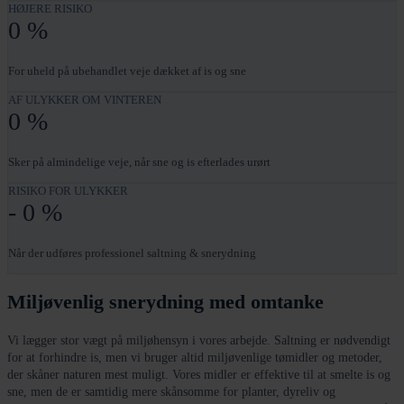
HØJERE RISIKO
0
%
For uheld på ubehandlet veje dækket af is og sne
AF ULYKKER OM VINTEREN
0
%
Sker på almindelige veje, når sne og is efterlades urørt
RISIKO FOR ULYKKER
-
0
%
Når der udføres professionel saltning & snerydning
Miljøvenlig snerydning med omtanke
Vi lægger stor vægt på miljøhensyn i vores arbejde. Saltning er nødvendigt
for at forhindre is, men vi bruger altid miljøvenlige tømidler og metoder,
der skåner naturen mest muligt. Vores midler er effektive til at smelte is og
sne, men de er samtidig mere skånsomme for planter, dyreliv og