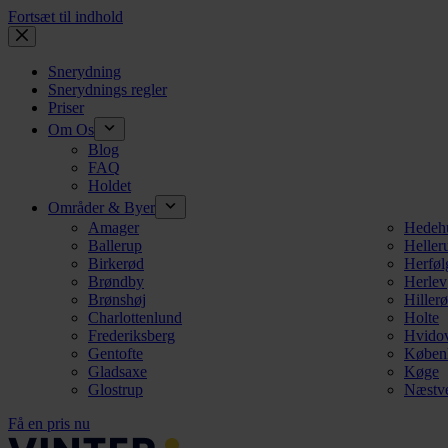
Fortsæt til indhold
Snerydning
Snerydnings regler
Priser
Om Os
Blog
FAQ
Holdet
Områder & Byer
Amager
Hedeh
Ballerup
Heller
Birkerød
Herføl
Brøndby
Herlev
Brønshøj
Hiller
Charlottenlund
Holte
Frederiksberg
Hvido
Gentofte
Køben
Gladsaxe
Køge
Glostrup
Næstv
Få en pris nu