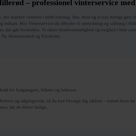
illerød – professionel vinterservice me
, der mærker vinteren i fuldt omfang. Sne, frost og is kan hurtigt gøre d
g indsats. Hos Vinterservice.dk tilbyder vi snerydning og saltning i Hill
jer, der gør forskellen. Vi sikrer fremkommelighed og tryghed i hele om
ød, Ny Hammersholt og Favrholm.
rhold
for fodgængere, bilister og beboere.
 fortove og adgangsveje, så du kan bevæge dig sikkert – uanset hvor du b
res, før de bliver farlige.