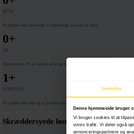
BYER
Vi rydder sne i mere end 35 forskellige områder & byer
0
+
ÅR
Med mere en 20 års samlet erfaring kan du trygt stole på os
1
+
Samtykke
ADRESSER
Vi rydder aktiv sne og is på mere end 800 adresser
Denne hjemmeside bruger c
Vi bruger cookies til at tilpas
Skræddersyede løsninger til alle typer
vores trafik. Vi deler også 
annonceringspartnere og anal