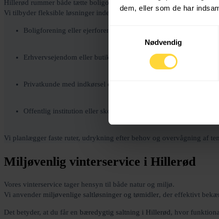
Hillerød rummer både tætte boligområder, erhvervskvarterer og store par
dem, eller som de har indsaml
Vi tilbyder fleksible løsninger inden for
snerydning og saltning
, uanse
Boligforening eller ejerforening
Samtykkevalg
Nødvendig
Erhvervsejendom eller butik
Privatkunde med indkørsel og fortov
Offentlig institution eller skole
Vi planlægger faste ruter, udrykning efter behov og overvågning af tem
Miljøvenlig vinterservice i Hillerød
Vores vinterservice tager hensyn til både natur og miljø.
Vi anvender
miljøvenlige saltløsninger og tømidler
, der effektivt bek
Det betyder, at du får en
bæredygtig saltning i Hillerød
, hvor funktiona