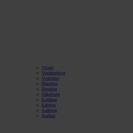
Virum
Vordingborg
Vesterbro
Østerbro
Herning
Silkeborg
Kolding
Esbjerg
Aalborg
Aarhus