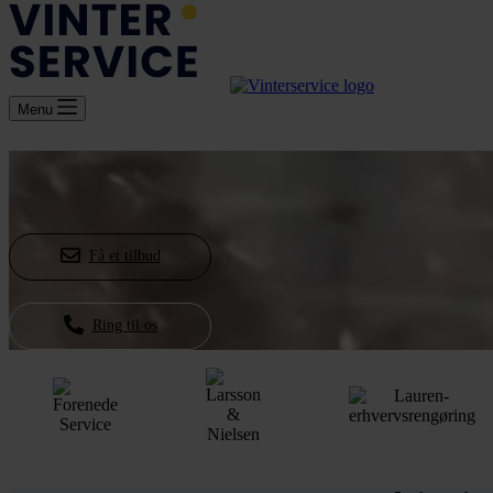
Menu
Få et tilbud
Ring til os