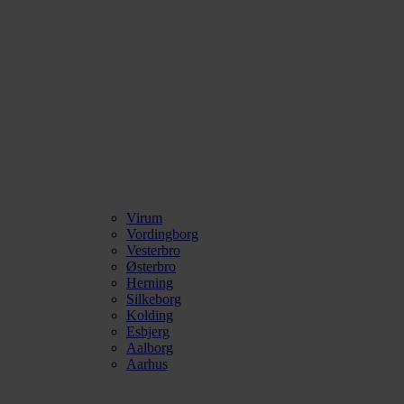
Virum
Vordingborg
Vesterbro
Østerbro
Herning
Silkeborg
Kolding
Esbjerg
Aalborg
Aarhus