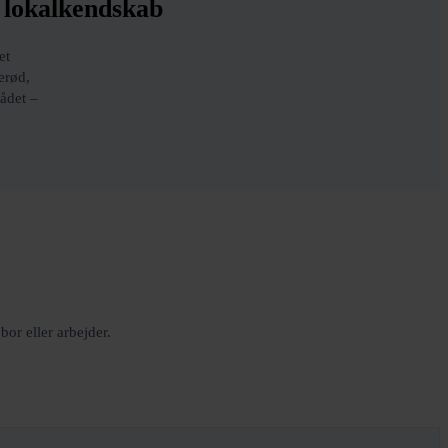
d lokalkendskab
et
erød,
rådet –
or eller arbejder.