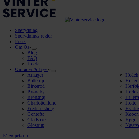
Snerydning
Snerydnings regler
Priser
Om Os
Blog
FAQ
Holdet
Områder & Byer
Amager
Hedeh
Ballerup
Heller
Birkerød
Herføl
Brøndby
Herlev
Brønshøj
Hiller
Charlottenlund
Holte
Frederiksberg
Hvido
Gentofte
Køben
Gladsaxe
Køge
Glostrup
Næstv
Få en pris nu