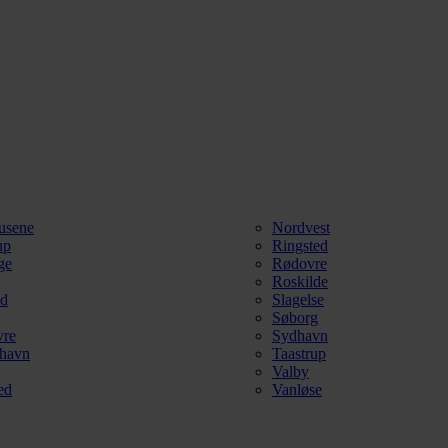
usene
Nordvest
up
Ringsted
ge
Rødovre
Roskilde
ød
Slagelse
Søborg
vre
Sydhavn
havn
Taastrup
Valby
ed
Vanløse