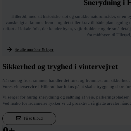
Snerydning i H
Hillerød, med sit historiske slot og smukke naturområder, er en by
vanskeligt at komme frem – og det stiller krav til både planlægning o
udført af lokale folk, der kender byen, vejforholdene og de små detal
fra midtbyen til Uller
Se alle områder & byer
Sikkerhed og tryghed i vintervejret
Når sne og frost rammer, handler det først og fremmest om sikkerhed.
Vores vinterservice i Hillerød har fokus på at skabe
trygge og sikre fo
Vi sørger for hurtig
snerydning og saltning
af veje, parkeringspladser,
Ved risiko for isdannelse rykker vi ud proaktivt, så glatte arealer håndte
Få et tilbud
0
+