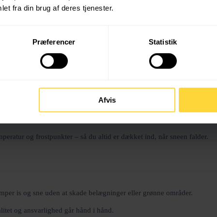
keringsarealer – og derfor kræver effektiv vinterservice en tilpasset in
et fra din brug af deres tjenester.
t om du er:
Præferencer
Statistik
Afvis
peratur og frostpunkter – så du altid er dækket ind, når sneen falder.
æmper is og sne uden at skade belægninger eller grønne områder.
litet og ansvarlighed går hånd i hånd.