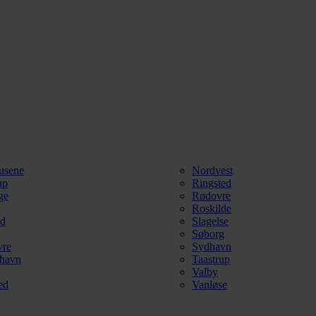
usene
Nordvest
up
Ringsted
ge
Rødovre
Roskilde
ød
Slagelse
Søborg
vre
Sydhavn
havn
Taastrup
Valby
ed
Vanløse