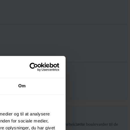
Om
 medier og til at analysere
nden for sociale medier,
ige karakteristika. Fra de brede, træbeklædte boulevarder til de
e oplysninger, du har givet