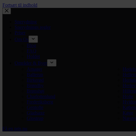
Fortsæt til indhold
Snerydning
Snerydnings regler
Priser
Om Os
Blog
FAQ
Holdet
Områder & Byer
Amager
Hedeh
Ballerup
Heller
Birkerød
Herføl
Brøndby
Herlev
Brønshøj
Hiller
Charlottenlund
Holte
Frederiksberg
Hvido
Gentofte
Køben
Gladsaxe
Køge
Glostrup
Næstv
Få en pris nu