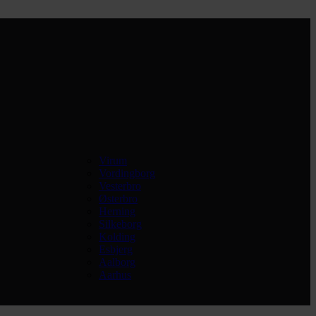
Virum
Vordingborg
Vesterbro
Østerbro
Herning
Silkeborg
Kolding
Esbjerg
Aalborg
Aarhus