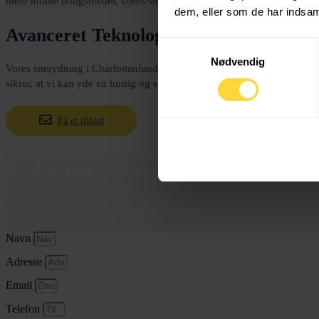
mere intime boligstræder, vores snerydningstjenester er designet til at s
dem, eller som de har indsaml
Avanceret Teknologi og Udstyr
Samtykkevalg
Nødvendig
Vores snerydning i Charlottenlund understøttes af den nyeste teknologi
sikrer, at vi kan yde en hurtig og effektiv service, der opfylder område
Få et tilbud
Er i vinterklar ?
Bilv det med vinterservice og få dækket alle jeres Vinterbeh
Navn
Adresse
Email
Telefon