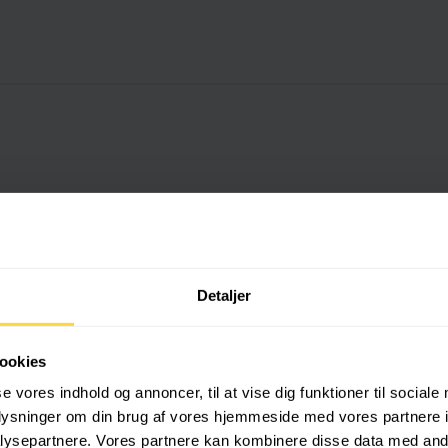
Detaljer
ookies
harlottenlund
se vores indhold og annoncer, til at vise dig funktioner til sociale
oplysninger om din brug af vores hjemmeside med vores partnere i
e skræddersyede snerydningsløsninger, der tager højde for områdets særl
ysepartnere. Vores partnere kan kombinere disse data med andr