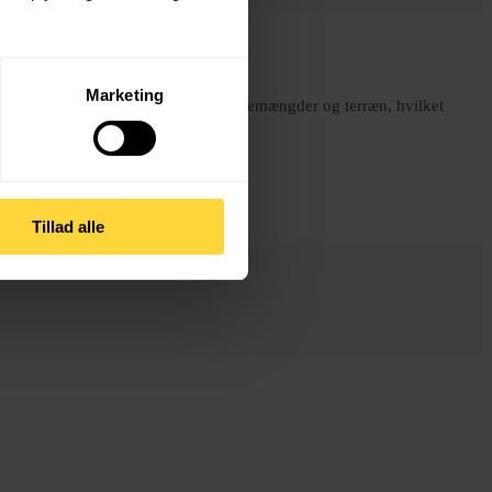
Marketing
dstyret til at håndtere forskellige snemængder og terræn, hvilket
Tillad alle