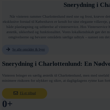
Snerydning i Cha
Når vinteren rammer Charlottenlund med sne og frost, kræver det
eksklusive forstad til København er kendt for sine elegante villaveje, 
både planlægning og udførelse af vinterservice. Hos Vinterservice 
æstetik, sikkerhed og funktionalitet. Vores lokalkendskab gør det m
omgivelserne og bevarer områdets særlige udtryk – uanset om det gæ
Se alle områder & byer
Snerydning i Charlottenlund: En Nødv
Vinteren bringer en særlig æstetik til Charlottenlund, men med snefald f
minimere risikoen for ulykker og sikre, at dagligdagens rytme kan forts
Få et tilbud
0
+