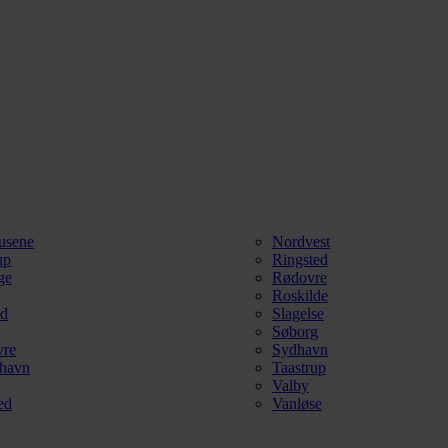
usene
Nordvest
up
Ringsted
ge
Rødovre
Roskilde
ød
Slagelse
Søborg
vre
Sydhavn
havn
Taastrup
Valby
ed
Vanløse