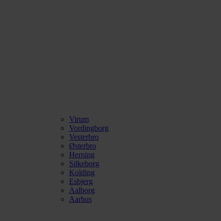
Virum
Vordingborg
Vesterbro
Østerbro
Herning
Silkeborg
Kolding
Esbjerg
Aalborg
Aarhus