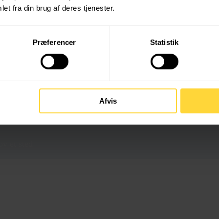
ikre, at hele området forbliver tilgængeligt og sikkert, uanset vejret.
et fra din brug af deres tjenester.
Præferencer
Statistik
 og det mest avancerede udstyr. Vores flåde af snerydningskøretøjer er u
ts behov.
Afvis
ov et sted