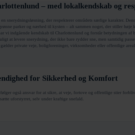
rlottenlund – med lokalkendskab og re
 en snerydningsløsning, der respekterer områdets særlige karakter. Den
grønne parker og nærhed til kysten – alt sammen noget, der stiller høje k
har vi indgående kendskab til Charlottenlund og forstår betydningen af 
uligt at levere snerydning, der ikke bare rydder sne, men samtidig passe
lder private veje, boligforeninger, virksomheder eller offentlige areal
endighed for Sikkerhed og Komfort
ølger også ansvar for at sikre, at veje, fortove og offentlige stier forbl
ætte uforstyrret, selv under kraftige snefald.