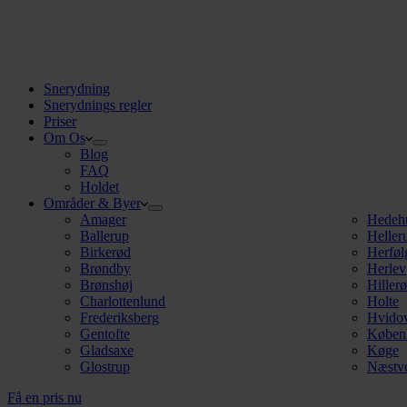
Snerydning
Snerydnings regler
Priser
Om Os
Blog
FAQ
Holdet
Områder & Byer
Amager
Hedeh
Ballerup
Heller
Birkerød
Herføl
Brøndby
Herlev
Brønshøj
Hiller
Charlottenlund
Holte
Frederiksberg
Hvido
Gentofte
Køben
Gladsaxe
Køge
Glostrup
Næstv
Få en pris nu