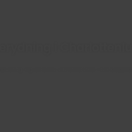
erydning i Charlottenl
ljøvenlig og effektiv vinterservice i Nordsjæll