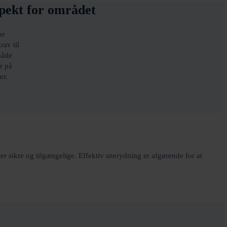
spekt for området
ne
rav til
både
r på
er.
iver sikre og tilgængelige. Effektiv snerydning er afgørende for at