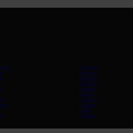
usene
Nordvest
up
Ringsted
ge
Rødovre
Roskilde
ød
Slagelse
Søborg
vre
Sydhavn
havn
Taastrup
Valby
ed
Vanløse