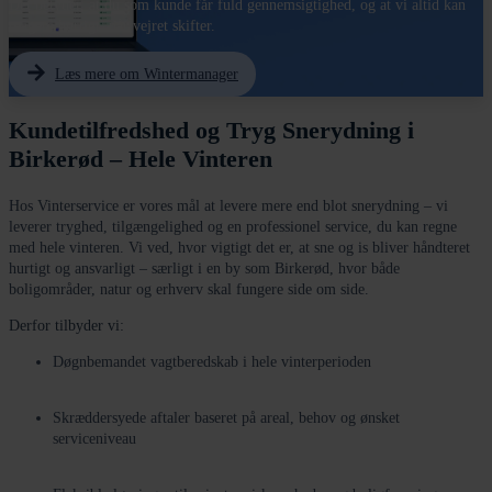
Det betyder, at du som kunde får fuld gennemsigtighed, og at vi altid kan
reagere hurtigt, når vejret skifter.
Læs mere om Wintermanager
Kundetilfredshed og Tryg Snerydning i
Birkerød – Hele Vinteren
Hos Vinterservice er vores mål at levere mere end blot snerydning – vi
leverer tryghed, tilgængelighed og en professionel service, du kan regne
med hele vinteren. Vi ved, hvor vigtigt det er, at sne og is bliver håndteret
hurtigt og ansvarligt – særligt i en by som Birkerød, hvor både
boligområder, natur og erhverv skal fungere side om side.
Derfor tilbyder vi:
Døgnbemandet vagtberedskab i hele vinterperioden
Skræddersyede aftaler baseret på areal, behov og ønsket
serviceniveau