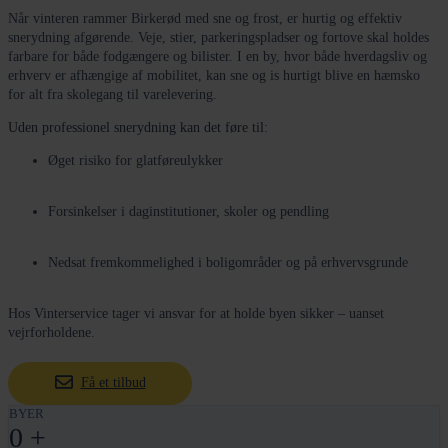
Når vinteren rammer Birkerød med sne og frost, er hurtig og effektiv
snerydning afgørende. Veje, stier, parkeringspladser og fortove skal holdes
farbare for både fodgængere og bilister. I en by, hvor både hverdagsliv og
erhverv er afhængige af mobilitet, kan sne og is hurtigt blive en hæmsko
for alt fra skolegang til varelevering.
Uden professionel snerydning kan det føre til:
Øget risiko for glatføreulykker
Forsinkelser i daginstitutioner, skoler og pendling
Nedsat fremkommelighed i boligområder og på erhvervsgrunde
Hos Vinterservice tager vi ansvar for at holde byen sikker – uanset
vejrforholdene.
Få et tilbud
BYER
0
+