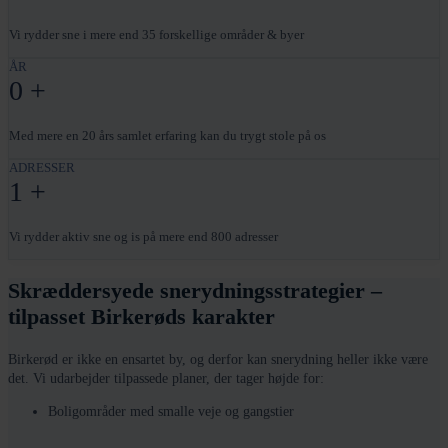
Vi rydder sne i mere end 35 forskellige områder & byer
ÅR
0
+
Med mere en 20 års samlet erfaring kan du trygt stole på os
ADRESSER
1
+
Vi rydder aktiv sne og is på mere end 800 adresser
Skræddersyede snerydningsstrategier –
tilpasset Birkerøds karakter
Birkerød er ikke en ensartet by, og derfor kan snerydning heller ikke være
det. Vi udarbejder tilpassede planer, der tager højde for:
Boligområder med smalle veje og gangstier