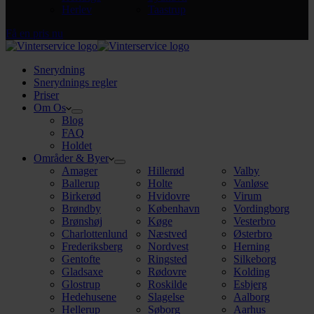
Herlev
Taastrup
Få en pris nu
Snerydning
Snerydnings regler
Priser
Om Os
Blog
FAQ
Holdet
Områder & Byer
Amager
Hillerød
Valby
Ballerup
Holte
Vanløse
Birkerød
Hvidovre
Virum
Brøndby
København
Vordingborg
Brønshøj
Køge
Vesterbro
Charlottenlund
Næstved
Østerbro
Frederiksberg
Nordvest
Herning
Gentofte
Ringsted
Silkeborg
Gladsaxe
Rødovre
Kolding
Glostrup
Roskilde
Esbjerg
Hedehusene
Slagelse
Aalborg
Hellerup
Søborg
Aarhus