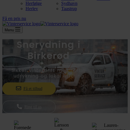
Herfølge
Sydhavn
Herlev
Taastrup
Få en pris nu
Menu
Snerydning i
Birkerød
Sikker vinterdrift med hurtig
udrykning og lokal erfaring
Få et tilbud
Ring til os