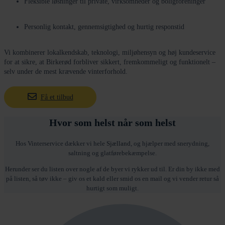
Fleksible løsninger til private, virksomheder og boligforeninger
Personlig kontakt, gennemsigtighed og hurtig responstid
Vi kombinerer lokalkendskab, teknologi, miljøhensyn og høj kundeservice
for at sikre, at Birkerød forbliver sikkert, fremkommeligt og funktionelt –
selv under de mest krævende vinterforhold.
Få et tilbud
Hvor som helst når som helst
Hos Vinterservice dækker vi hele
Sjælland
, og hjælper med snerydning,
saltning og glatførebekæmpelse.
Herunder ser du listen over nogle af de byer vi rykker ud til. Er din by ikke med
på listen, så tøv ikke – giv os et kald eller smid os en mail og vi vender retur så
hurtigt som muligt.