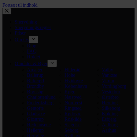
Fortsæt til indhold
Snerydning
Snerydnings regler
Priser
Om Os
Blog
FAQ
Holdet
Områder & Byer
Amager
Hillerød
Valby
Ballerup
Holte
Vanløse
Birkerød
Hvidovre
Virum
Brøndby
København
Vordingborg
Brønshøj
Køge
Vesterbro
Charlottenlund
Næstved
Østerbro
Frederiksberg
Nordvest
Herning
Gentofte
Ringsted
Silkeborg
Gladsaxe
Rødovre
Kolding
Glostrup
Roskilde
Esbjerg
Hedehusene
Slagelse
Aalborg
Hellerup
Søborg
Aarhus
Herfølge
Sydhavn