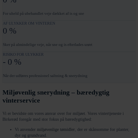
For uheld på ubehandlet veje dækket af is og sne
AF ULYKKER OM VINTEREN
0
%
Sker på almindelige veje, når sne og is efterlades urørt
RISIKO FOR ULYKKER
-
0
%
Når der udføres professionel saltning & snerydning
Miljøvenlig snerydning – bæredygtig
vinterservice
Vi er bevidste om vores ansvar over for miljøet. Vores vintertjeneste i
Birkerød foregår med stor fokus på bæredygtighed:
Vi anvender
miljøvenlige tømidler
, der er skånsomme for planter,
dyr og grundvand.