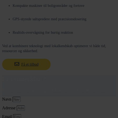
Kompakte maskiner til boligområder og fortove
GPS-styrede saltspredere med præcisionsdosering
Realtids-overvågning for hurtig reaktion
Ved at kombinere teknologi med lokalkendskab optimerer vi både tid,
ressourcer og sikkerhed.
Få et tilbud
Er i vinterklar ?
Bilv det med vinterservice og få dækket alle jeres Vinterbehov et sted
Navn
Adresse
Email