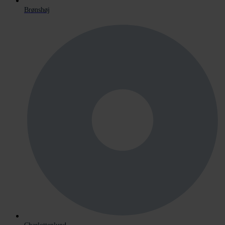
Brønshøj