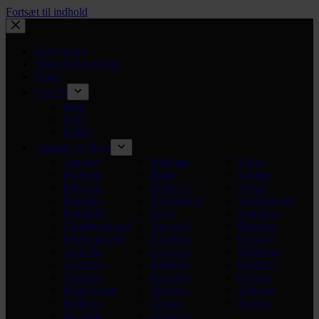
Fortsæt til indhold
Snerydning
Snerydnings regler
Priser
Om Os
Blog
FAQ
Holdet
Områder & Byer
Amager
Hillerød
Valby
Ballerup
Holte
Vanløse
Birkerød
Hvidovre
Virum
Brøndby
København
Vordingborg
Brønshøj
Køge
Vesterbro
Charlottenlund
Næstved
Østerbro
Frederiksberg
Nordvest
Herning
Gentofte
Ringsted
Silkeborg
Gladsaxe
Rødovre
Kolding
Glostrup
Roskilde
Esbjerg
Hedehusene
Slagelse
Aalborg
Hellerup
Søborg
Aarhus
Herfølge
Sydhavn