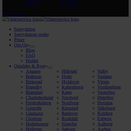
Herlev
Taastrup
Få en pris nu
Snerydning
Snerydnings regler
Priser
Om Os
Blog
FAQ
Holdet
Områder & Byer
Amager
Hillerød
Valby
Ballerup
Holte
Vanløse
Birkerød
Hvidovre
Virum
Brøndby
København
Vordingborg
Brønshøj
Køge
Vesterbro
Charlottenlund
Næstved
Østerbro
Frederiksberg
Nordvest
Herning
Gentofte
Ringsted
Silkeborg
Gladsaxe
Rødovre
Kolding
Glostrup
Roskilde
Esbjerg
Hedehusene
Slagelse
Aalborg
Hellerup
Søborg
Aarhus