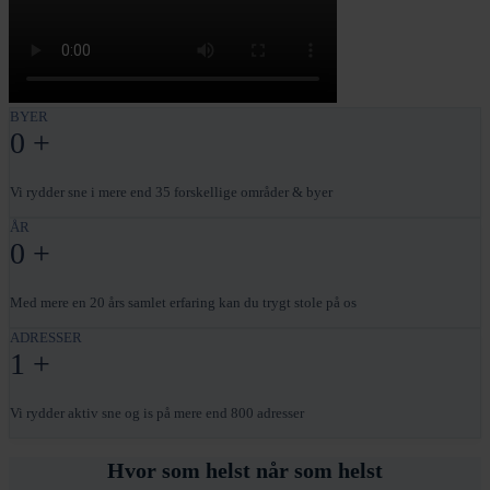
BYER
0
+
Vi rydder sne i mere end 35 forskellige områder & byer
ÅR
0
+
Med mere en 20 års samlet erfaring kan du trygt stole på os
ADRESSER
1
+
Vi rydder aktiv sne og is på mere end 800 adresser
Hvor som helst når som helst