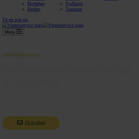
Herfølge
Sydhavn
Herlev
Taastrup
Få en pris nu
Menu
VINTERSERVICE.DK
Professionel snerydning
& saltning
Vi er eksperter i glatførebekæmpelse og håndtering af snerydning &
saltning. Med vores ekspertise kan du fokusere på det der virkelig
betyder noget
Få et tilbud